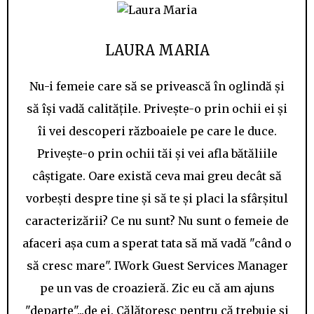
LAURA MARIA
Nu-i femeie care să se privească în oglindă și
să își vadă calitățile. Privește-o prin ochii ei și
îi vei descoperi războaiele pe care le duce.
Privește-o prin ochii tăi și vei afla bătăliile
câștigate. Oare există ceva mai greu decât să
vorbești despre tine și să te și placi la sfârșitul
caracterizării? Ce nu sunt? Nu sunt o femeie de
afaceri așa cum a sperat tata să mă vadă "când o
să cresc mare". IWork Guest Services Manager
pe un vas de croazieră. Zic eu că am ajuns
"departe"...de ei. Călătoresc pentru că trebuie și