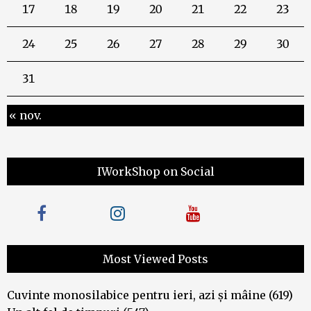
17
18
19
20
21
22
23
24
25
26
27
28
29
30
31
« nov.
IWorkShop on Social
Most Viewed Posts
Cuvinte monosilabice pentru ieri, azi și mâine
(619)