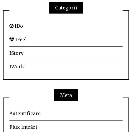
Categorii
IDo
IFeel
IStory
IWork
Meta
Autentificare
Flux intrări