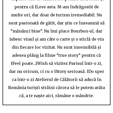
pentru că ILove asta. M-am îndrăgostit de
multe ori, dar doar de turism iremediabil. Nu
sunt pasionată de gătit, dar știu ce înseamnă să
“mănânci bine”. Nu îmi place Bourbon-ul, dar
iubesc vinul și am câte o carte și o sticlă de vin
din fiecare loc vizitat. Nu sunt insensibilă și
adesea plâng la filme “true story” pentru că
IFeel poate…IWish să vizitez Parisul într-o zi,
dar nu oricum, ci cu o IStory serioasă. IDo sper
ca într-o zi Atelierul de Călătorii să aducă în
România turiști străini cărora să le putem arăta
că, a te naște aici, rămâne o mândrie.