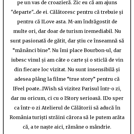
pe un vas de croazieră. Zic eu că am ajuns
"departe"...de ei. Călătoresc pentru că trebuie și
pentru că ILove asta. M-am îndrăgostit de
multe ori, dar doar de turism iremediabil. Nu
sunt pasionată de gătit, dar știu ce înseamnă să
“mănânci bine”. Nu îmi place Bourbon-ul, dar
iubesc vinul și am câte o carte și o sticlă de vin
din fiecare loc vizitat. Nu sunt insensibilă și
adesea plâng la filme “true story” pentru că
IFeel poate…IWish să vizitez Parisul într-o zi,
dar nu oricum, ci cu o IStory serioasă. IDo sper
ca într-o zi Atelierul de Călătorii să aducă în
România turiști străini cărora să le putem arăta
că, a te naște aici, rămâne o mândrie.