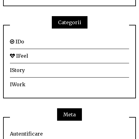
Categorii
IDo
IFeel
IStory
IWork
Meta
Autentificare