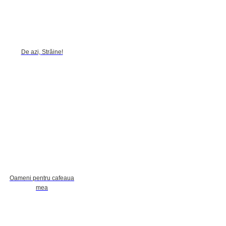
De azi, Străine!
Oameni pentru cafeaua
mea