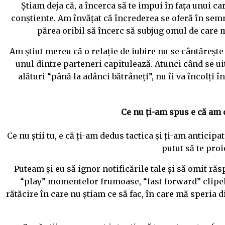
Știam deja că, a încerca să te impui în fața unui c
conștiente. Am învățat că încrederea se oferă în semn 
părea oribil să încerc să subjug omul de care m
Am știut mereu că o relație de iubire nu se cântărește
unul dintre parteneri capitulează. Atunci când se ui
alături “până la adânci bătrâneți”, nu îi va încolți î
Ce nu ți-am spus e că am c
Ce nu știi tu, e că ți-am dedus tactica și ți-am anticipa
putut să te proi
Puteam și eu să ignor notificările tale și să omit ră
“play” momentelor frumoase, “fast forward” clipe
rătăcire în care nu știam ce să fac, în care mă speria d