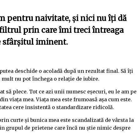
 pentru naivitate, și nici nu îți d
ă
filtrul prin care îmi treci întreaga
 sfârșitul iminent.
utea deschide o acoladă după un rezultat final. Să îți
 mult nu pot închega o relație de iubire.
at să plece. Tot ce azi unii numesc eșecuri, eu le am pe
din viața mea. Viața mea este frumoasă așa cum este.
tatea cere insistentă o standardizare ridicolă.
rin curte și bunica mea este scandalizată de vârsta la
in grupul de prietene care încă nu știe nimic despre