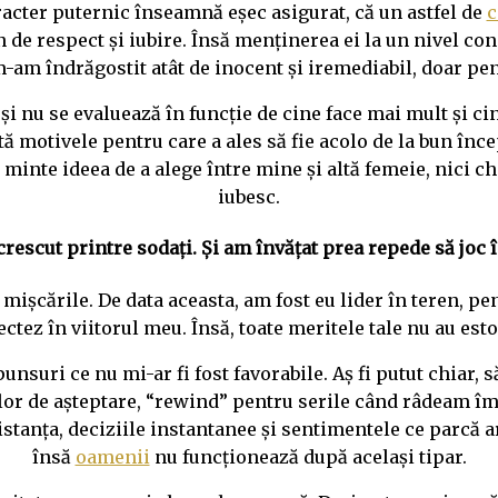
aracter puternic înseamnă eșec asigurat, că un astfel de
c
de respect și iubire. Însă menținerea ei la un nivel con
-am îndrăgostit atât de inocent și iremediabil, doar pen
 și nu se evaluează în funcție de cine face mai mult și c
tă motivele pentru care a ales să fie acolo de la bun înc
n minte ideea de a alege între mine și altă femeie, nici c
iubesc.
rescut printre sodați. Și am învățat prea repede să joc în
t mișcările. De data aceasta, am fost eu lider în teren, pen
ectez în viitorul meu. Însă, toate meritele tale nu au est
spunsuri ce nu mi-ar fi fost favorabile. Aș fi putut chiar
lor de așteptare, “rewind” pentru serile când râdeam î
istanța, deciziile instantanee și sentimentele ce parcă ar 
însă
oamenii
nu funcționează după același tipar.