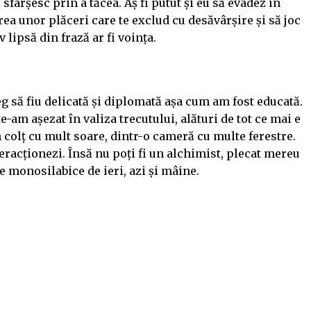
 sfârșesc prin a tăcea. Aș fi putut și eu să evadez în
irea unor plăceri care te exclud cu desăvârșire și să joc
 lipsă din frază ar fi voința.
leg să fiu delicată și diplomată așa cum am fost educată.
e-am așezat în valiza trecutului, alături de tot ce mai e
 colț cu mult soare, dintr-o cameră cu multe ferestre.
eracționezi. Însă nu poți fi un alchimist, plecat mereu
 monosilabice de ieri, azi și mâine.