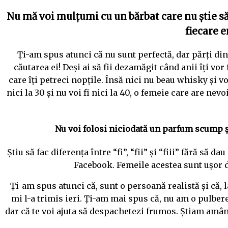
Nu mă voi mulțumi cu un bărbat care nu știe să
fiecare e
Ți-am spus atunci că nu sunt perfectă, dar părți din 
căutarea ei! Deși ai să fii dezamăgit când anii îți v
care îți petreci nopțile. Însă nici nu beau whisky și 
nici la 30 și nu voi fi nici la 40, o femeie care are ne
Nu voi folosi niciodată un parfum scump ș
Știu să fac diferența între “fi”, “fii” și “fiii” fără s
Facebook. Femeile acestea sunt ușor 
Ți-am spus atunci că, sunt o persoană realistă și că,
mi l-a trimis ieri. Ți-am mai spus că, nu am o pulber
dar că te voi ajuta să despachetezi frumos. Știam amân