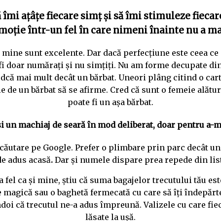
 îmi ațâțe fiecare sim
ț
și
s
ă
îmi stimuleze fiecar
moție într-un fel în care nimeni înainte nu a ma
mine sunt excelente. Dar dacă perfecțiune este ceea ce cau
or fi doar numărați și nu simțiți. Nu am forme decupate di
vodcă mai mult decât un bărbat. Uneori plâng citind o cart
voie de un bărbat să se afirme. Cred că sunt o femeie ală
poate fi un așa bărbat.
i un machiaj de seară în mod deliberat, doar pentru a-mi
ă dau căutare pe Google. Prefer o plimbare prin parc decât
de adus acasă
.
Dar și numele dispare prea repede din lista
 la fel ca și mine, știu că suma bagajelor trecutului tău
e magică sau o baghetă fermecată cu care să îți îndepăr
doi că trecutul ne-a adus împreună. Valizele cu care fiec
lăsate la ușă.