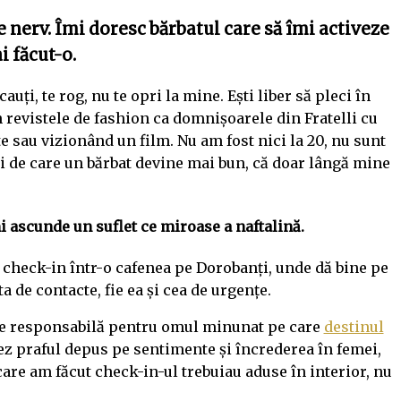
e nerv. Îmi doresc bărbatul care s
ă
îmi activeze
i făcut-o.
ți, te rog, nu te opri la mine. Ești liber să pleci în
n revistele de fashion ca domnișoarele din Fratelli cu
e sau vizionând un film. Nu am fost nici la 20, nu sunt
turi de care un bărbat devine mai bun, că doar lângă mine
 ascunde un suflet ce miroase a naftalină.
 un check-in într-o cafenea pe Dorobanți, unde dă bine pe
 de contacte, fie ea și cea de urgențe.
 este responsabilă pentru omul minunat pe care
destinul
tez praful depus pe sentimente și încrederea în femei,
are am făcut check-in-ul trebuiau aduse în interior, nu