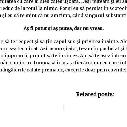
mitatea cu care ai ales calea ușoară. Deși puteam și eu să
 reduc de la totul la nimic. Pot și eu să persist în scotoc
 și eu să te mint că nu am timp, când singurul substantiv
Aș fi putut și aș putea, dar nu vreau.
eg să te respect și să țin capul sus și privirea înainte. A
 cum s-a terminat. Azi, acum și aici, te-am împachetat și t
etăm împreună, promit să te înrămez
.
Am să te așez într-un
ămâi o amintire frumoasă în viața fiecărui om cu care int
mângâierile ratate prematur, cucerite doar prin cuvintele
Related posts: