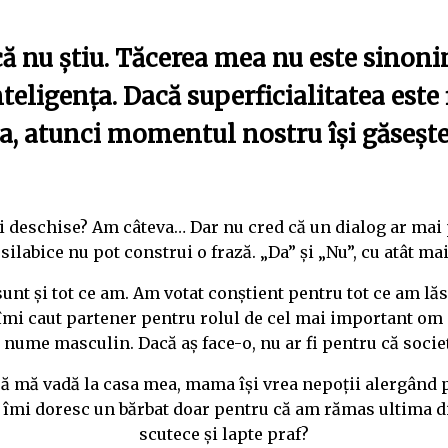
c
ă
nu știu. Tăcerea mea nu este sinonim
teligența. Dac
ă
superficialitatea este 
ta, atunci momentul nostru își găsește
ni deschise? Am câteva… Dar nu cred că un dialog ar mai p
ilabice nu pot construi o frază. „Da” și „Nu”, cu atât mai
unt și tot ce am. Am votat conștient pentru tot ce am lăs
 îmi caut partener pentru rolul de cel mai important om 
 nume masculin. Dacă aș face-o, nu ar fi pentru că socie
să mă vadă la casa mea, mama își vrea nepoții alergând p
ă îmi doresc un bărbat doar pentru că am rămas ultima d
scutece și lapte praf?