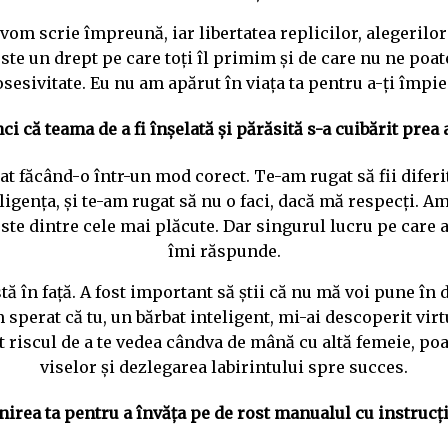
vom scrie împreună, iar libertatea replicilor, alegerilor
te un drept pe care toți îl primim și de care nu ne poate 
sesivitate. Eu nu am apărut în viața ta pentru a-ți împie
i că teama de a fi înșelată și părăsită s-a cuibărit prea
ecat făcând-o într-un mod corect. Te-am rugat să fii difer
ența, și te-am rugat să nu o faci, dacă mă respecți. Am s
te dintre cele mai plăcute. Dar singurul lucru pe care ai 
îmi răspunde.
ă în față. A fost important să știi că nu mă voi pune în d
 sperat că tu, un bărbat inteligent, mi-ai descoperit vir
 riscul de a te vedea cândva de mână cu altă femeie, po
viselor și dezlegarea labirintului spre succes.
rea ta pentru a învăța pe de rost manualul cu instrucțiuni.