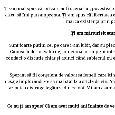
Ți-am mai spus că, oricare ar fi scenariul, povestea o 
ca eu să îmi pun amprenta. Ți-am spus că libertatea es
marca existența prin po
Ți-am mărturisit atunc
Sunt foarte puțini cei pe care i-am iubit, dar au pl
Cunoscându-mi valorile, minciuna mi-ar jigni intelig
conduci o discuție chiar și atunci când subiectul nu es
Speram să fii conștient de valoarea femeii care îți st
mesaje implorându-te să mai stai la o sticla de vin. Am
ar putea distruge legătura dintre noi. Mi-am asumat
Ce nu ți-am spus? Că am avut mulți ani înainte de veni