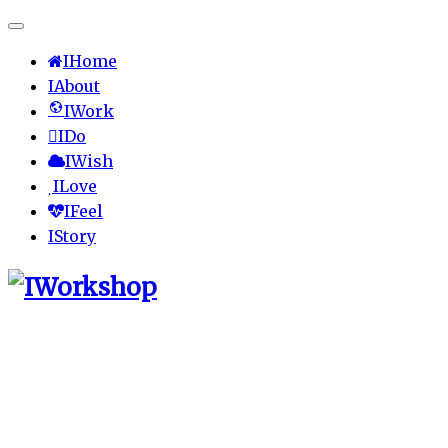
IHome
IAbout
IWork
IDo
IWish
ILove
IFeel
IStory