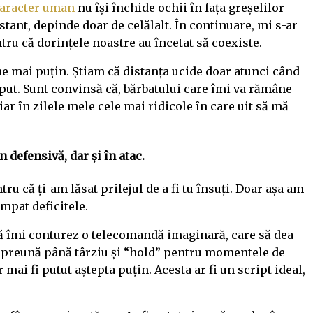
aracter uman
nu își închide ochii în fața greșelilor
stant, depinde doar de celălalt. În continuare, mi s-ar
tru că dorințele noastre au încetat să coexiste.
ine mai puțin. Știam că distanța ucide doar atunci când
eput. Sunt convinsă că, bărbatului care îmi va rămâne
hiar în zilele mele cele mai ridicole în care uit să mă
 defensivă, dar și în atac.
tru că ți-am lăsat prilejul de a fi tu însuți. Doar așa am
ompat deficitele.
, să îmi conturez o telecomandă imaginară, care să dea
mpreună până târziu și “hold” pentru momentele de
mai fi putut aștepta puțin. Acesta ar fi un script ideal,