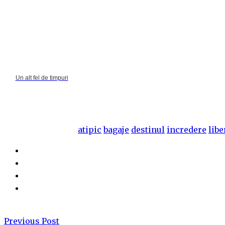
Un alt fel de timpuri
atipic
bagaje
destinul
incredere
libe
Previous Post