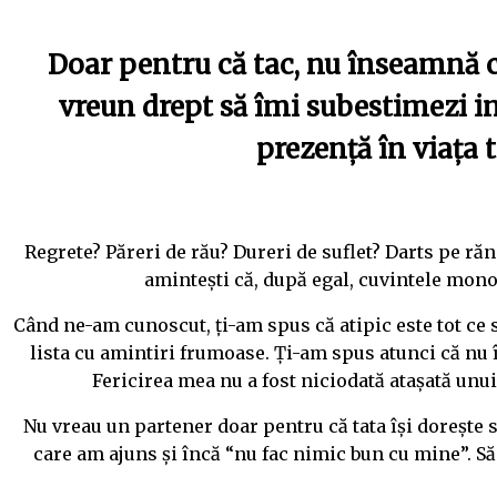
Doar pentru că tac, nu înseamnă 
vreun drept s
ă
îmi subestimezi in
prezenț
ă
în via
ț
a 
Regrete? Păreri de rău? Dureri de suflet? Darts pe ră
amintești că, după egal, cuvintele monos
Când ne-am cunoscut, ți-am spus că atipic este tot ce s
lista cu amintiri frumoase. Ți-am spus atunci că nu
Fericirea mea nu a fost niciodată atașată unui
Nu vreau un partener doar pentru că tata își dorește 
care am ajuns și încă “nu fac nimic bun cu mine”. S