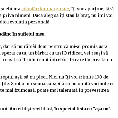
 și chiar a
adnotărilor marginale
, îți vor aparține, fără
priva nimeni. Dacă aleg să îți stau la braț, nu îmi voi
dica evoluția personală.
 adânc în sufletul meu.
it, dar să nu rămâi doar pentru că mi-ai promis asta.
perat ca tu, un bărbat cu un IQ ridicat, vei reuși să
reușit să îl ridici sunt întrebări la care tăcerea ta nu
reptul ușii să nu pleci. Nici nu îți voi trimite 100 de
tuțile. Sunt o persoană capabilă să nu omită variante ce
ate mai frumoasă, poate mai talentată în prevestirea
 Am citit și recitit tot, în special lista cu “așa nu”.