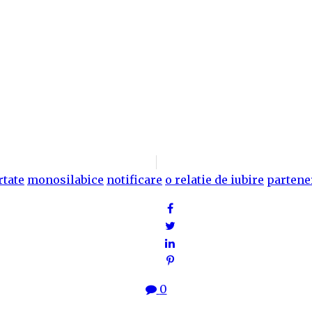
rtate
monosilabice
notificare
o relatie de iubire
partener
0