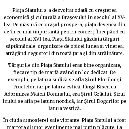
Piața Sfatului s-a dezvoltat odată cu creșterea
economică și culturală a Brașovului în secolul al XV-
lea. Pe măsură ce orașul prospera, piața devenea din
ce în ce mai importantă pentru comerț. Începând cu
secolul al XVI-lea, Piața Sfatului găzduia târguri
săptămânale, organizate de obicei lunea și vinerea,
atrăgând negustori din toată țara și din străinătate.
Târgurile din Piața Sfatului erau bine organizate,
fiecare tip de marfă având un loc dedicat. De
exemplu, pe latura sudică se afla Șirul Florilor și
Fructelor, iar pe latura estică, lângă Biserica
Adormirea Maicii Domnului, era Șirul Grâului. Șirul
Inului se afla pe latura nordică, iar Șirul Dogarilor pe
latura vestică.
În ciuda atmosferei sale vibrante, Piața Sfatului a fost
martora și unor evenimente mai puțin plăcute. La