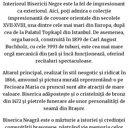
Interiorul Bisericii Negre este la fel de impresionant
ca exteriorul. Aici, poți admira o colecție
impresionantă de covoare orientale din secolele
XVII-XVIII, una dintre cele mai mari din Europa, după
cea de la Palatul Topkapî din Istanbul. De asemenea,
orga barocă, construită în 1839 de Carl August
Buchholz, cu cele 3993 de tuburi, este cea mai mare
orgă mecanică din țară și încă funcționează, oferind
recitaluri spectaculoase.
Altarul principal, realizat în stil neogotic și ridicat în
1866, amvonul și pictura murală reprezentând-o pe
Fecioara Maria cu pruncul sunt alte atracții de mare
valoare. Biserica adăpostește și o cristelniță de bronz
din 1472 și pietrele funerare ale unor personalități de
seamă din Brașov.
Biserica Neagră este o mărturie a istoriei și credinței
comunității brașovene, păstrând vie memoria celor