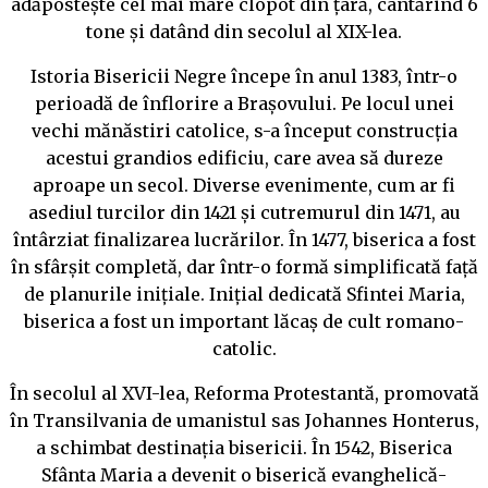
adăpostește cel mai mare clopot din țară, cântărind 6
tone și datând din secolul al XIX-lea.
Istoria Bisericii Negre începe în anul 1383, într-o
perioadă de înflorire a Brașovului. Pe locul unei
vechi mănăstiri catolice, s-a început construcția
acestui grandios edificiu, care avea să dureze
aproape un secol. Diverse evenimente, cum ar fi
asediul turcilor din 1421 și cutremurul din 1471, au
întârziat finalizarea lucrărilor. În 1477, biserica a fost
în sfârșit completă, dar într-o formă simplificată față
de planurile inițiale. Inițial dedicată Sfintei Maria,
biserica a fost un important lăcaș de cult romano-
catolic.
În secolul al XVI-lea, Reforma Protestantă, promovată
în Transilvania de umanistul sas Johannes Honterus,
a schimbat destinația bisericii. În 1542, Biserica
Sfânta Maria a devenit o biserică evanghelică-