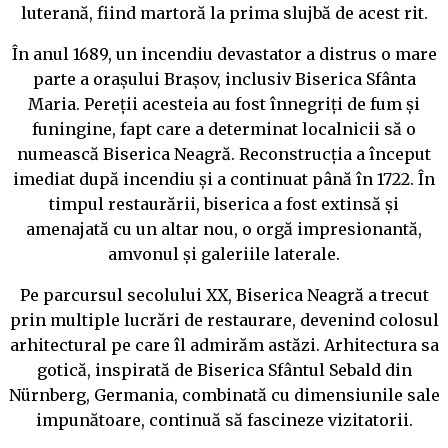
luterană, fiind martoră la prima slujbă de acest rit.
În anul 1689, un incendiu devastator a distrus o mare
parte a orașului Brașov, inclusiv Biserica Sfânta
Maria. Pereții acesteia au fost înnegriți de fum și
funingine, fapt care a determinat localnicii să o
numească Biserica Neagră. Reconstrucția a început
imediat după incendiu și a continuat până în 1722. În
timpul restaurării, biserica a fost extinsă și
amenajată cu un altar nou, o orgă impresionantă,
amvonul și galeriile laterale.
Pe parcursul secolului XX, Biserica Neagră a trecut
prin multiple lucrări de restaurare, devenind colosul
arhitectural pe care îl admirăm astăzi. Arhitectura sa
gotică, inspirată de Biserica Sfântul Sebald din
Nürnberg, Germania, combinată cu dimensiunile sale
impunătoare, continuă să fascineze vizitatorii.