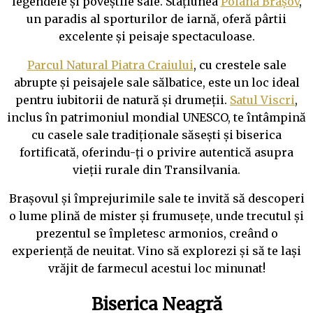
legendele și poveștile sale. Stațiunea
Poiana Brașov
,
un paradis al sporturilor de iarnă, oferă pârtii
excelente și peisaje spectaculoase.
Parcul Natural Piatra Craiului
, cu crestele sale
abrupte și peisajele sale sălbatice, este un loc ideal
pentru iubitorii de natură și drumeții.
Satul Viscri
,
inclus în patrimoniul mondial UNESCO, te întâmpină
cu casele sale tradiționale săsești și biserica
fortificată, oferindu-ți o privire autentică asupra
vieții rurale din Transilvania.
Brașovul și împrejurimile sale te invită să descoperi
o lume plină de mister și frumusețe, unde trecutul și
prezentul se împletesc armonios, creând o
experiență de neuitat. Vino să explorezi și să te lași
vrăjit de farmecul acestui loc minunat!
Biserica Neagră