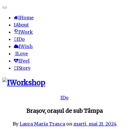
IHome
IAbout
IWork
IDo
IWish
ILove
IFeel
IStory
IDo
Brașov, orașul de sub Tâmpa
By
Laura Maria Trasca
on
marți, mai 21, 2024