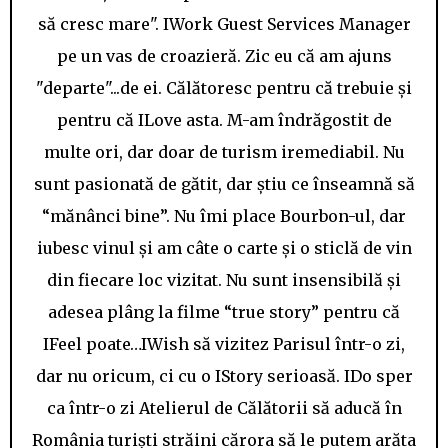
să cresc mare". IWork Guest Services Manager
pe un vas de croazieră. Zic eu că am ajuns
"departe"...de ei. Călătoresc pentru că trebuie și
pentru că ILove asta. M-am îndrăgostit de
multe ori, dar doar de turism iremediabil. Nu
sunt pasionată de gătit, dar știu ce înseamnă să
“mănânci bine”. Nu îmi place Bourbon-ul, dar
iubesc vinul și am câte o carte și o sticlă de vin
din fiecare loc vizitat. Nu sunt insensibilă și
adesea plâng la filme “true story” pentru că
IFeel poate…IWish să vizitez Parisul într-o zi,
dar nu oricum, ci cu o IStory serioasă. IDo sper
ca într-o zi Atelierul de Călătorii să aducă în
România turiști străini cărora să le putem arăta