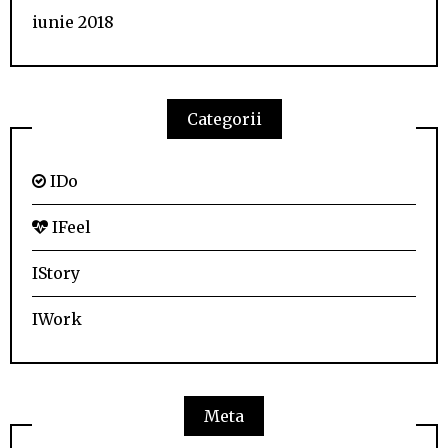
iunie 2018
Categorii
IDo
IFeel
IStory
IWork
Meta