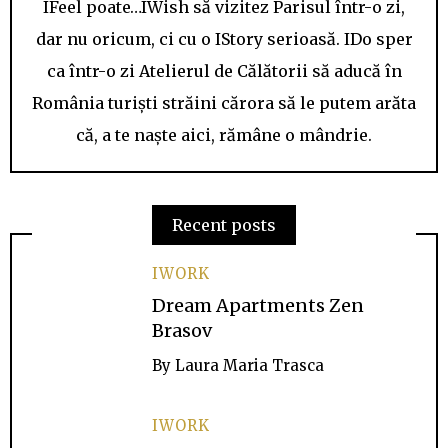
IFeel poate…IWish să vizitez Parisul într-o zi,
dar nu oricum, ci cu o IStory serioasă. IDo sper
ca într-o zi Atelierul de Călătorii să aducă în
România turiști străini cărora să le putem arăta
că, a te naște aici, rămâne o mândrie.
Recent posts
IWORK
Dream Apartments Zen
Brasov
By
Laura Maria Trasca
IWORK