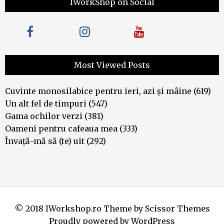
IWorkShop on Social
Most Viewed Posts
Cuvinte monosilabice pentru ieri, azi și mâine
(619)
Un alt fel de timpuri
(547)
Gama ochilor verzi
(381)
Oameni pentru cafeaua mea
(333)
Învață-mă să (te) uit
(292)
© 2018 IWorkshop.ro Theme by
Scissor Themes
Proudly powered by
WordPress