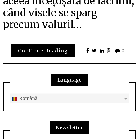
aceea încețoșată de lacrimi,
când visele se sparg
precum valuril…
Continue Reading
0
Language
Română
Newsletter