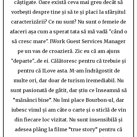
câștigate. Oare există ceva mai greu decât să
vorbești despre tine și să te și placi la sfârșitul
caracterizării? Ce nu sunt? Nu sunt o femeie de
afaceri așa cum a sperat tata să mă vadă "când o
să cresc mare". IWork Guest Services Manager
pe un vas de croazieră. Zic eu că am ajuns
"departe"...de ei. Călătoresc pentru că trebuie și
pentru că ILove asta. M-am îndrăgostit de
multe ori, dar doar de turism iremediabil. Nu
sunt pasionată de gătit, dar știu ce înseamnă să
“mănânci bine”. Nu îmi place Bourbon-ul, dar
iubesc vinul și am câte o carte și o sticlă de vin
din fiecare loc vizitat. Nu sunt insensibilă și
adesea plâng la filme “true story” pentru că