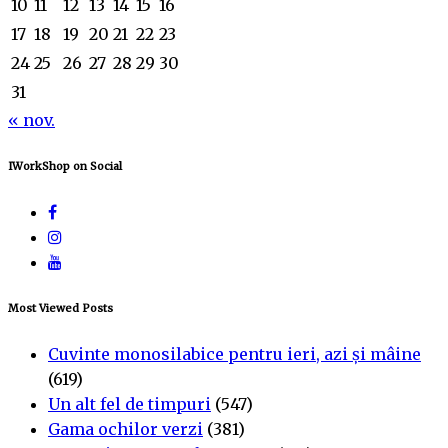
10
11
12
13
14
15
16
17
18
19
20
21
22
23
24
25
26
27
28
29
30
31
« nov.
IWorkShop on Social
Most Viewed Posts
Cuvinte monosilabice pentru ieri, azi și mâine
(619)
Un alt fel de timpuri
(547)
Gama ochilor verzi
(381)