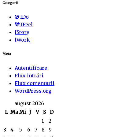
Categorii
IDo
IFeel
IStory
IWork
Meta
Autentificare
Flux intrări
Flux comentarii
WordPress.org
august 2026
L
Ma
Mi
J
V
S
D
1
2
3
4
5
6
7
8
9