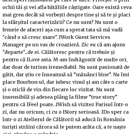
ochii tăi și vei afla bătăliile câștigate. Oare există ceva
mai greu decât să vorbești despre tine și să te și placi
la sfârșitul caracterizării? Ce nu sunt? Nu sunt o
femeie de afaceri așa cum a sperat tata să mă vadă
"când o să cresc mare". IWork Guest Services
Manager pe un vas de croazieră. Zic eu că am ajuns
"departe"...de ei. Călătoresc pentru că trebuie și
pentru că ILove asta. M-am îndrăgostit de multe ori,
dar doar de turism iremediabil. Nu sunt pasionată de
gătit, dar știu ce înseamnă să “mănânci bine”. Nu îmi
place Bourbon-ul, dar iubesc vinul și am câte o carte
și o sticlă de vin din fiecare loc vizitat. Nu sunt
insensibilă și adesea plâng la filme “true story”
pentru că IFeel poate…IWish să vizitez Parisul într-o
zi, dar nu oricum, ci cu o IStory serioasă. IDo sper ca
într-o zi Atelierul de Călătorii să aducă în România
turiști străini cărora să le putem arăta că, a te naște