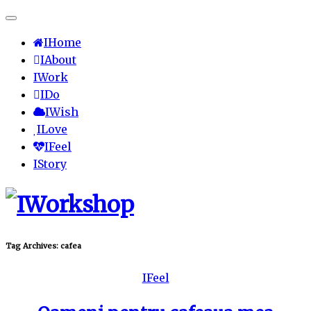
IHome
IAbout
IWork
IDo
IWish
ILove
IFeel
IStory
Tag Archives:
cafea
IFeel