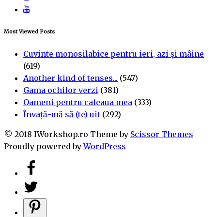
Most Viewed Posts
Cuvinte monosilabice pentru ieri, azi și mâine
(619)
Another kind of tenses...
(547)
Gama ochilor verzi
(381)
Oameni pentru cafeaua mea
(333)
Învață-mă să (te) uit
(292)
© 2018 IWorkshop.ro Theme by
Scissor Themes
Proudly powered by
WordPress