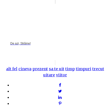
De azi, Străine!
alt fel
cineva
prezent
sa te uit
timp
timpuri
trecut
uitare
viitor