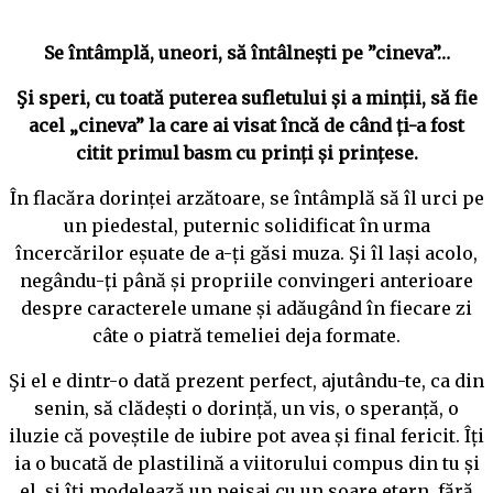
Se întâmplă, uneori, să întâlnești pe ”cineva”…
Şi speri, cu toată puterea sufletului și a minții, să fie
acel „cineva” la care ai visat încă de când ți-a fost
citit primul basm cu prinți și prințese.
În flacăra dorinței arzătoare, se întâmplă să îl urci pe
un piedestal, puternic solidificat în urma
încercărilor eșuate de a-ți găsi muza. Şi îl lași acolo,
negându-ți până și propriile convingeri anterioare
despre caracterele umane și adăugând în fiecare zi
câte o piatră temeliei deja formate.
Şi el e dintr-o dată prezent perfect, ajutându-te, ca din
senin, să clădești o dorință, un vis, o speranță, o
iluzie că poveștile de iubire pot avea și final fericit. Îți
ia o bucată de plastilină a viitorului compus din tu și
el, și îți modelează un peisaj cu un soare etern, fără