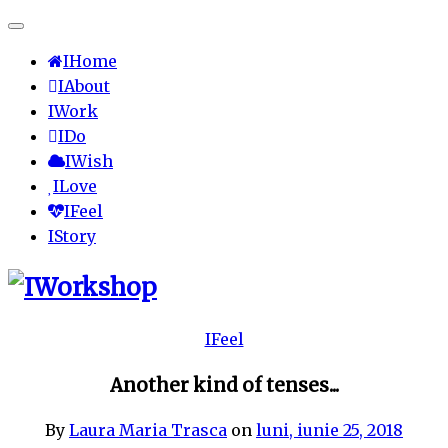
IHome
IAbout
IWork
IDo
IWish
ILove
IFeel
IStory
IFeel
Another kind of tenses...
By
Laura Maria Trasca
on
luni, iunie 25, 2018