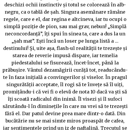
deschizi ochii instinctiv și totul se colorează în alb-
negru, ca o tablă de șah. Singura asemănare rămâne
regele, care e el, dar regina e altcineva, iar tu ocupi o
simplă poziție de pion, sau mai grav, nebun! „Simplă
neconcordanță”, îți spui în sinea ta, care a dus la un
„șah mat”. Ești încă un loser pe lunga listă a …
destinului! Şi, uite așa, flash-ul realității te trezește și
starea de reverie impusă dispare, iar temelia
piedestalului se fisurează, încet-încet, până la
prăbușire. Vântul dezamăgirii curăță tot, readucându-
te în faza inițială a convingerilor și viselor. În pragul
singurătății acceptate, îl rogi să te învețe să îl uiți,
promițându-i că vei fi o elevă de nota 10 dacă va ști să
îți scoată radicalul din inimă. Îl visezi și îl sufoci
sărutându-l în diminețile în care nu vrei să te trezești
fără el. Dar patul devine prea mare dintr-o dată. Din
bucătărie nu se mai simte miros proaspăt de cafea,
iar sentimentele prind un iz de naftalină. Trecutul se