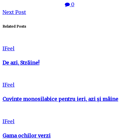
0
Next Post
Related Posts
IFeel
De azi, Străine!
IFeel
Cuvinte monosilabice pentru ieri, azi și mâine
IFeel
Gama ochilor verzi