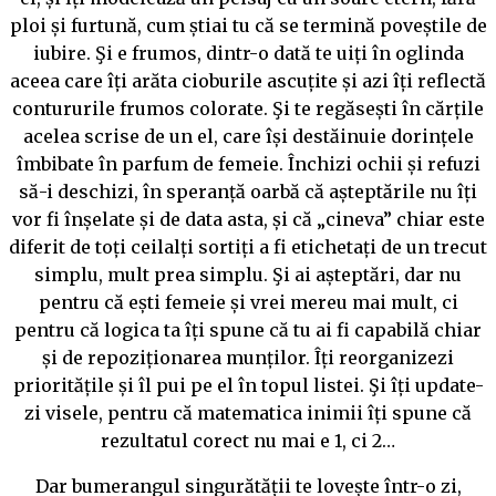
ploi și furtună, cum știai tu că se termină poveștile de
iubire. Şi e frumos, dintr-o dată te uiți în oglinda
aceea care îți arăta cioburile ascuțite și azi îți reflectă
contururile frumos colorate. Şi te regăsești în cărțile
acelea scrise de un el, care își destăinuie dorințele
îmbibate în parfum de femeie. Închizi ochii și refuzi
să-i deschizi, în speranță oarbă că așteptările nu îți
vor fi înșelate și de data asta, și că „cineva” chiar este
diferit de toți ceilalți sortiți a fi etichetați de un trecut
simplu, mult prea simplu. Şi ai așteptări, dar nu
pentru că ești femeie și vrei mereu mai mult, ci
pentru că logica ta îți spune că tu ai fi capabilă chiar
și de repoziționarea munților. Îți reorganizezi
prioritățile și îl pui pe el în topul listei. Şi îți update-
zi visele, pentru că matematica inimii îți spune că
rezultatul corect nu mai e 1, ci 2…
Dar bumerangul singurătății te lovește într-o zi,