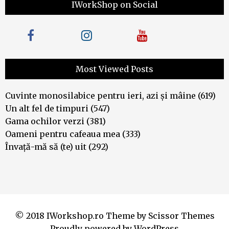
IWorkShop on Social
Most Viewed Posts
Cuvinte monosilabice pentru ieri, azi și mâine
(619)
Un alt fel de timpuri
(547)
Gama ochilor verzi
(381)
Oameni pentru cafeaua mea
(333)
Învață-mă să (te) uit
(292)
© 2018 IWorkshop.ro Theme by
Scissor Themes
Proudly powered by
WordPress