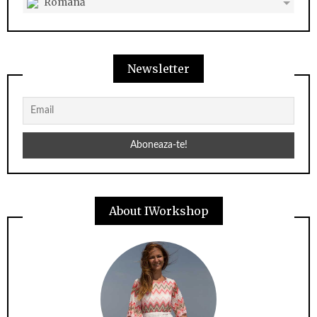
Română
Newsletter
About IWorkshop