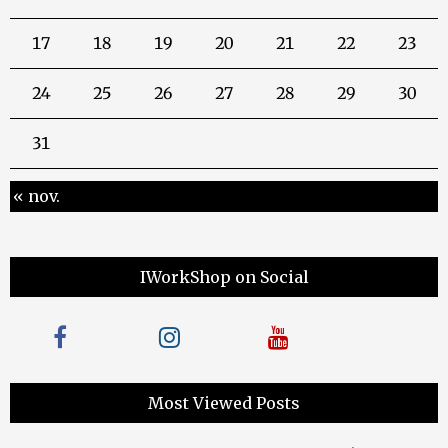
17
18
19
20
21
22
23
24
25
26
27
28
29
30
31
« nov.
IWorkShop on Social
Most Viewed Posts