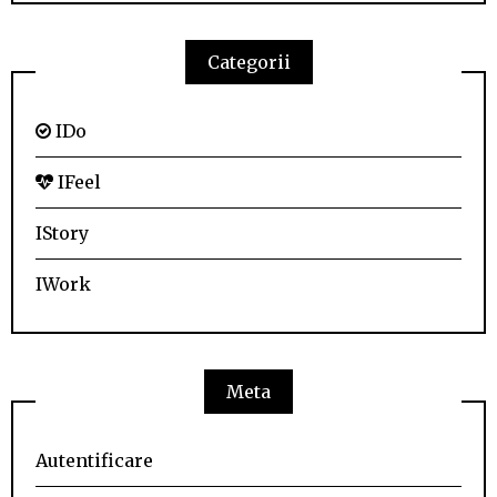
Categorii
IDo
IFeel
IStory
IWork
Meta
Autentificare