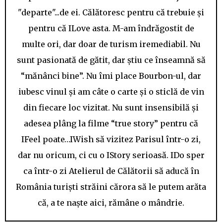
"departe"...de ei. Călătoresc pentru că trebuie și
pentru că ILove asta. M-am îndrăgostit de
multe ori, dar doar de turism iremediabil. Nu
sunt pasionată de gătit, dar știu ce înseamnă să
“mănânci bine”. Nu îmi place Bourbon-ul, dar
iubesc vinul și am câte o carte și o sticlă de vin
din fiecare loc vizitat. Nu sunt insensibilă și
adesea plâng la filme “true story” pentru că
IFeel poate…IWish să vizitez Parisul într-o zi,
dar nu oricum, ci cu o IStory serioasă. IDo sper
ca într-o zi Atelierul de Călătorii să aducă în
România turiști străini cărora să le putem arăta
că, a te naște aici, rămâne o mândrie.